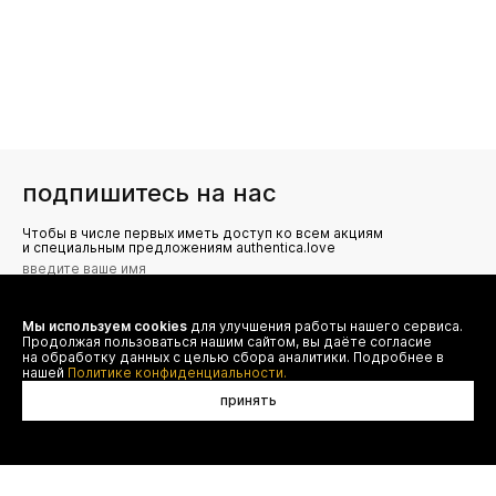
подпишитесь на нас
Чтобы в числе первых иметь доступ ко всем акциям
и специальным предложениям authentica.love
Мы используем cookies
для улучшения работы нашего сервиса.
Я даю согласие на сбор, обработку и хранение моих
Продолжая пользоваться нашим сайтом, вы даёте согласие
персональных данных (имя, email, телефон) для получения
рекламных и информационных рассылок от ООО 'БТ
на обработку данных с целью сбора аналитики. Подробнее в
Юнайтед', а также ознакомлен(а) с
нашей
Политике конфиденциальности.
Политикой конфиденциальности
принять
в корзину