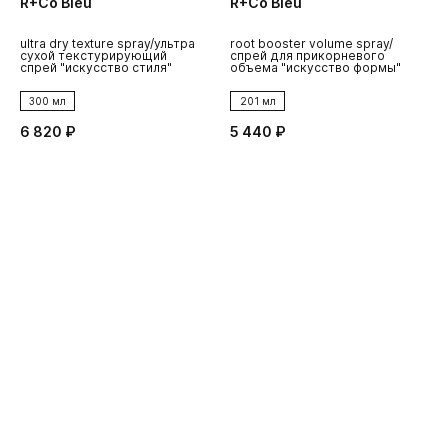
R+Co Bleu
R+Co Bleu
R
ultra dry texture spray/ультра
root booster volume spray/
н
сухой текстурирующий
спрей для прикорневого
п
спрей "искусство стиля"
объема "искусство формы"
300 мл
201 мл
6 820 ₽
5 440 ₽
1