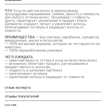
ЧТО
Уход за цветом волос в период между
процедурами окрашивания. Сияние, яркость и свежесть
для любого оттенка волос. Продлевает стойкость
цвета, гарантирует увлажнение и придает блеск.
Деликатно очищает, питает и укрепляет волосы,
запечатыввает кутикулу и защищает волосы от
ломкости.
ПРЕИМУЩЕСТВА
— Без глютена, парабенов, сульфатов,
минеральных, масел и петролатов;
— 100% веганские формулы, которые не тестируются на
животных;
— 100% переработанная упаковка.
ЧЕГО ОЖИДАТЬ
— заметная яркость оттека и уход за качеством волос
— мгновенно облегчает процесс расчесывания и
придает мягкость волосам
— гладкость и шелковистый блеск
— запечатывает кутикулу
— укрепление волосы и защищает от ломкости
отзыв эксперта
отзывы покупателей
Шампуня достаточно небольшого количества -
растереть его в ладонях и нанести на кожу головы и
вспенить. Использовать два раза, после нанести
состав