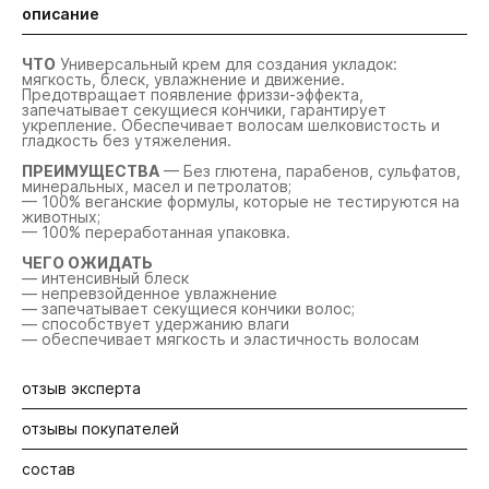
описание
ЧТО
Универсальный крем для создания укладок:
мягкость, блеск, увлажнение и движение.
Предотвращает появление фриззи-эффекта,
запечатывает секущиеся кончики, гарантирует
укрепление. Обеспечивает волосам шелковистость и
гладкость без утяжеления.
ПРЕИМУЩЕСТВА
— Без глютена, парабенов, сульфатов,
минеральных, масел и петролатов;
— 100% веганские формулы, которые не тестируются на
животных;
— 100% переработанная упаковка.
ЧЕГО ОЖИДАТЬ
— интенсивный блеск
— непревзойденное увлажнение
— запечатывает секущиеся кончики волос;
— способствует удержанию влаги
— обеспечивает мягкость и эластичность волосам
отзыв эксперта
отзывы покупателей
Линия "Искусство возрождения De Luxe" поистине
возрождает даже самую повреждённую структуру
волос, мгновенно преображает их. Делает волосы
состав
Будьте первыми! Оставьте отзыв об этом продукте
послушными, мягкими и блестящими, а уникальные