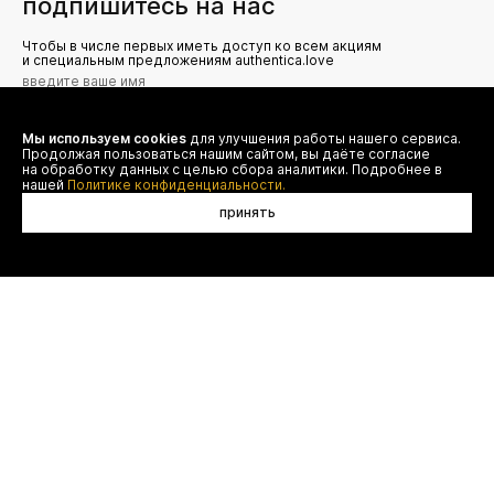
подпишитесь на нас
Чтобы в числе первых иметь доступ ко всем акциям
и специальным предложениям authentica.love
Мы используем cookies
для улучшения работы нашего сервиса.
Я даю согласие на сбор, обработку и хранение моих
Продолжая пользоваться нашим сайтом, вы даёте согласие
персональных данных (имя, email, телефон) для получения
рекламных и информационных рассылок от ООО 'БТ
на обработку данных с целью сбора аналитики. Подробнее в
Юнайтед', а также ознакомлен(а) с
нашей
Политике конфиденциальности.
Политикой конфиденциальности
принять
в корзину
договор оферты
(495) 777-20-90
оплата
(800) 777-20-90
доставка
shop@authentica.love
возврат
режим работы: с 10:00 до 19:00
программа лояльности
пн - пт
контакты
отследить заказ
конфиденциальность
FAQ