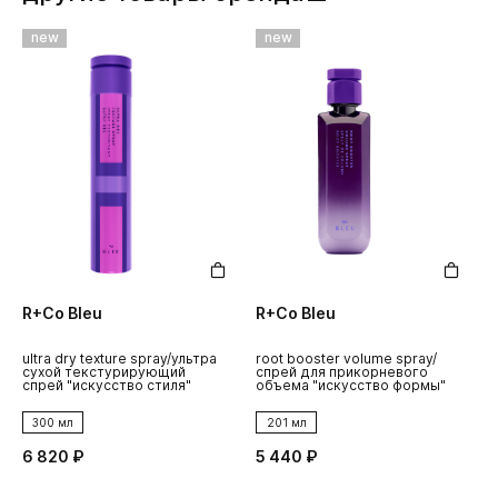
new
new
R+Co Bleu
R+Co Bleu
R
ultra dry texture spray/ультра
root booster volume spray/
н
сухой текстурирующий
спрей для прикорневого
п
спрей "искусство стиля"
объема "искусство формы"
300 мл
201 мл
6 820 ₽
5 440 ₽
1