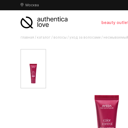
Москва
beauty outle
главная
/
каталог
/
волосы
/
уход за волосами
/
несмываемый