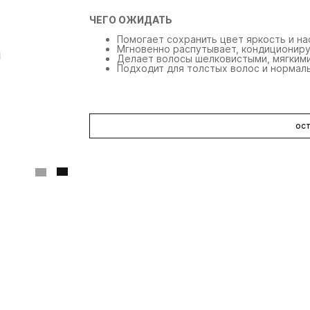
ЧЕГО ОЖИДАТЬ
Помогает сохранить цвет яркость и н
Мгновенно распутывает, кондициониру
Делает волосы шелковистыми, мягкими
Подходит для толстых волос и нормал
Aveda
Aveda
A
легкий шампунь для
легкий шампунь для
н
окрашенных волос
окрашенных волос
сы
ост
о
(л
50 мл
200 мл
1
1 480 ₽
3 230 ₽
3