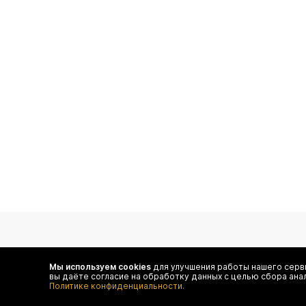
подпишитесь на нас
Мы используем cookies
для улучшения работы нашего серви
вы даёте согласие на обработку данных с целью сбора ана
Чтобы в числе первых иметь доступ ко всем акциям
Политике конфиденциальности.
и специальным предложениям authentica.love