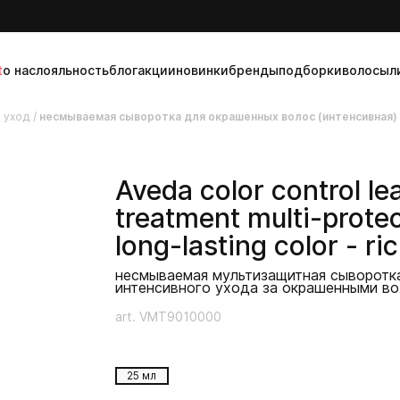
t
о нас
лояльность
блог
акции
новинки
бренды
подборки
волосы
л
 уход
/
несмываемая сыворотка для окрашенных волос (интенсивная)
Aveda
color control le
treatment multi-protec
long-lasting color - ri
несмываемая мультизащитная сыворотк
интенсивного ухода за окрашенными в
art. VMT9010000
25 мл