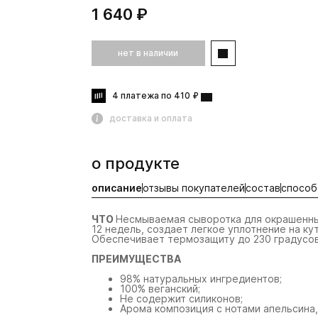
1 640 ₽
нет в наличии
4 платежа по 410 ₽
доставка и оплата
о продукте
описание
отзывы покупателей
состав
способ
ЧТО
Несмываемая сыворотка для окрашенных
12 недель, создает легкое уплотнение на к
Обеспечивает термозащиту до 230 градусов
ПРЕИМУЩЕСТВА
98% натуральных ингредиентов;
100% веганский;
Не содержит силиконов;
Арома композиция с нотами апельсина,