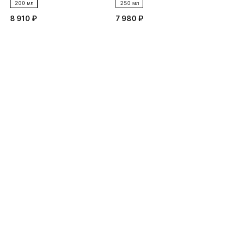
200 мл
250 мл
8 910 ₽
7 980 ₽
2