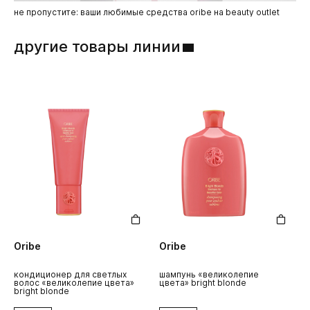
Alcohol, Hydrolyzed Adansonia Digitata Extract, Litchi
Chinensis Pericarp Extract, Dextrin, Limonene, Butylphenyl
не пропустите: ваши любимые средства oribe на beauty outlet
Methylpropional, Hexyl Cinnamal.
другие товары линии
Oribe
Oribe
O
кондиционер для светлых
шампунь «великолепие
ш
волос «великолепие цвета»
цвета» bright blonde
ц
bright blonde