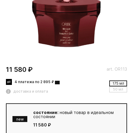
11 580 ₽
art. OR113
4 платежа по 2 895 ₽
175 мл
50 мл
доставка и оплата
состояние:
новый товар в идеальном
состоянии
new
11 580 ₽