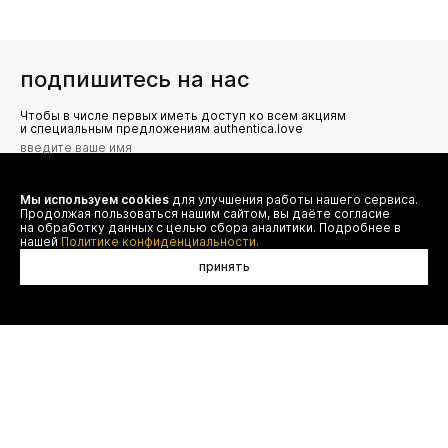
подпишитесь на нас
Чтобы в числе первых иметь доступ ко всем акциям
и специальным предложениям authentica.love
Мы используем cookies
для улучшения работы нашего сервиса.
Я даю согласие на сбор, обработку и хранение моих
Продолжая пользоваться нашим сайтом, вы даёте согласие
персональных данных (имя, email, телефон) для получения
рекламных и информационных рассылок от ООО 'БТ
на обработку данных с целью сбора аналитики. Подробнее в
Юнайтед', а также ознакомлен(а) с
нашей
Политике конфиденциальности.
Политикой конфиденциальности
принять
нет в наличии
договор оферты
(495) 777-20-90
оплата
(800) 777-20-90
доставка
shop@authentica.love
возврат
режим работы: с 10:00 до 19:00
программа лояльности
пн - пт
контакты