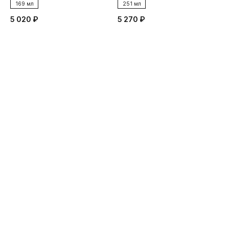
169 мл
251 мл
5 020 ₽
5 270 ₽
4