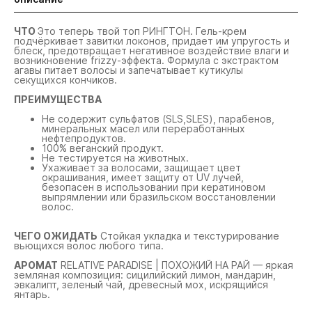
ЧТО
Это теперь твой топ РИНГТОН. Гель-крем
подчёркивает завитки локонов, придает им упругость и
блеск, предотвращает негативное воздействие влаги и
возникновение frizzy-эффекта. Формула с экстрактом
агавы питает волосы и запечатывает кутикулы
секущихся кончиков.
ПРЕИМУЩЕСТВА
Не содержит сульфатов (SLS,SLES), парабенов,
минеральных масел или переработанных
нефтепродуктов.
100% веганский продукт.
Не тестируется на животных.
Ухаживает за волосами, защищает цвет
окрашивания, имеет защиту от UV лучей,
безопасен в использовании при кератиновом
выпрямлении или бразильском восстановлении
волос.
ЧЕГО ОЖИДАТЬ
Стойкая укладка и текстурирование
вьющихся волос любого типа.
АРОМАТ
RELATIVE PARADISE | ПОХОЖИЙ НА РАЙ — яркая
земляная композиция: сицилийский лимон, мандарин,
эвкалипт, зеленый чай, древесный мох, искрящийся
янтарь.