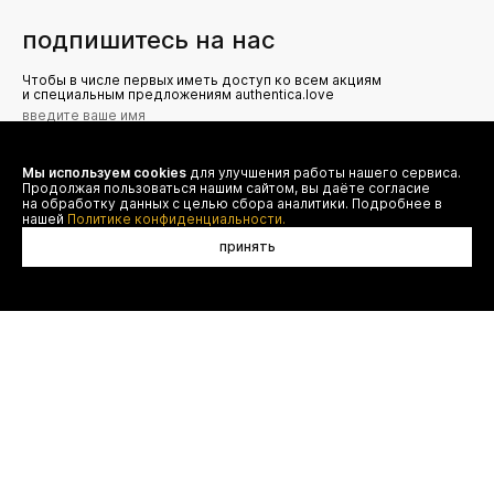
подпишитесь на нас
Чтобы в числе первых иметь доступ ко всем акциям
и специальным предложениям authentica.love
Мы используем cookies
для улучшения работы нашего сервиса.
Я даю согласие на сбор, обработку и хранение моих
Продолжая пользоваться нашим сайтом, вы даёте согласие
персональных данных (имя, email, телефон) для получения
рекламных и информационных рассылок от ООО 'БТ
на обработку данных с целью сбора аналитики. Подробнее в
Юнайтед', а также ознакомлен(а) с
нашей
Политике конфиденциальности.
Политикой конфиденциальности
принять
в корзину
договор оферты
(495) 777-20-90
оплата
(800) 777-20-90
доставка
shop@authentica.love
возврат
режим работы: с 10:00 до 19:00
программа лояльности
пн - пт
контакты
отследить заказ
конфиденциальность