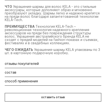
ЧТО
Украшения-шармы для волос KELA - это стильные
аксессуары, которые дополняют образ и мгновенно
преобразуют укладку. Шармы легко и надежно крепятся
на пряди волос благодаря запантетованной технологии
KELA-Tech.
ПРЕИМУЩЕСТВА
Технология KELA-Tech –
революционная технология надежного крепления
аксессуаров на пряди без повреждения структуры
волос. Украшения австралийского бренда KELA не
сходят с прядей моделей на fashion-показах и съемках,
фестивалях и в свадебных коллекциях.
ЧЕГО ОЖИДАТЬ
Украшения-шармы KELA упакованы по 3
шт. в картонную подарочную коробку.
отзывы покупателей
состав
Будьте первыми! Оставьте отзыв об этом продукте
способ применения
Латунь, цинк, сталь, cиликон.
1. Откройте шарм, нажав на соединительный шов при
помощи ногтя большого пальца. Можно использовать
оставить отзыв
входящий в комплект медиатор.
2. Слегка скрутите в жгут нужную прядь волос, чтобы
избежать появления выбивающихся волосков. Ширина