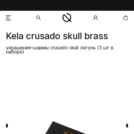
Kela
crusado skull brass
добавлен в корзину
украшения-шармы crusado skull латунь (3 шт в
наборе)