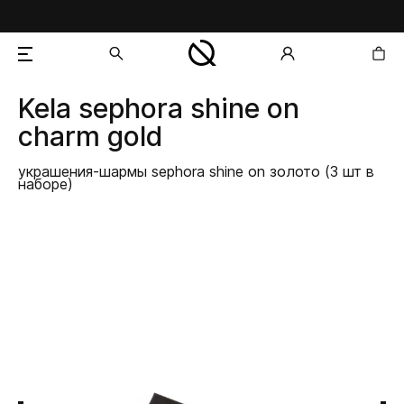
Kela
sephora shine on
добавлен в корзину
charm gold
украшения-шармы sephora shine on золото (3 шт в
наборе)