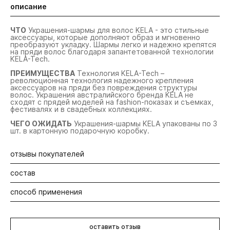
описание
ЧТО
Украшения-шармы для волос KELA - это стильные
аксессуары, которые дополняют образ и мгновенно
преобразуют укладку. Шармы легко и надежно крепятся
на пряди волос благодаря запантетованной технологии
KELA-Tech.
ПРЕИМУЩЕСТВА
Технология KELA-Tech –
революционная технология надежного крепления
аксессуаров на пряди без повреждения структуры
волос. Украшения австралийского бренда KELA не
сходят с прядей моделей на fashion-показах и съемках,
фестивалях и в свадебных коллекциях.
ЧЕГО ОЖИДАТЬ
Украшения-шармы KELA упакованы по 3
шт. в картонную подарочную коробку.
отзывы покупателей
состав
Будьте первыми! Оставьте отзыв об этом продукте
способ применения
Латунь, цинк, сталь, силикон.
1. Откройте шарм, нажав на соединительный шов при
помощи ногтя большого пальца. Можно использовать
оставить отзыв
входящий в комплект медиатор.