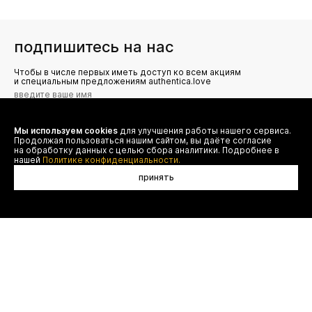
подпишитесь на нас
Чтобы в числе первых иметь доступ ко всем акциям
и специальным предложениям authentica.love
Мы используем cookies
для улучшения работы нашего сервиса.
Я даю согласие на сбор, обработку и хранение моих
Продолжая пользоваться нашим сайтом, вы даёте согласие
персональных данных (имя, email, телефон) для получения
рекламных и информационных рассылок от ООО 'БТ
на обработку данных с целью сбора аналитики. Подробнее в
Юнайтед', а также ознакомлен(а) с
нашей
Политике конфиденциальности.
Политикой конфиденциальности
принять
в корзину
договор оферты
(495) 777-20-90
оплата
(800) 777-20-90
доставка
shop@authentica.love
возврат
режим работы: с 10:00 до 19:00
программа лояльности
пн - пт
контакты