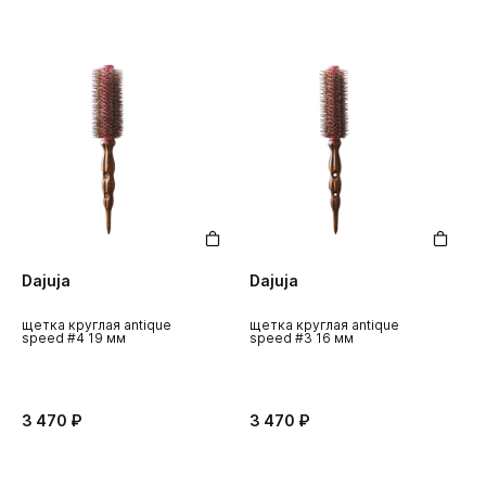
Dajuja
Dajuja
D
щетка круглая antique
щетка круглая antique
щ
speed #4 19 мм
speed #3 16 мм
s
3 470 ₽
3 470 ₽
3