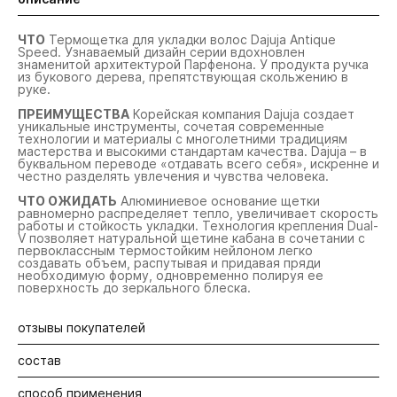
ЧТО
Термощетка для укладки волос Dajuja Antique
Speed. Узнаваемый дизайн серии вдохновлен
знаменитой архитектурой Парфенона. У продукта ручка
из букового дерева, препятствующая скольжению в
руке.
ПРЕИМУЩЕСТВА
Корейская компания Dajuja создает
уникальные инструменты, сочетая современные
технологии и материалы с многолетними традициям
мастерства и высокими стандартам качества. Dajuja – в
буквальном переводе «отдавать всего себя», искренне и
честно разделять увлечения и чувства человека.
ЧТО ОЖИДАТЬ
Алюминиевое основание щетки
равномерно распределяет тепло, увеличивает скорость
работы и стойкость укладки. Технология крепления Dual-
V позволяет натуральной щетине кабана в сочетании с
первоклассным термостойким нейлоном легко
создавать объем, распутывая и придавая пряди
необходимую форму, одновременно полируя ее
поверхность до зеркального блеска.
отзывы покупателей
состав
Будьте первыми! Оставьте отзыв об этом продукте
способ применения