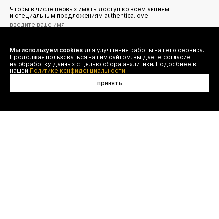
Чтобы в числе первых иметь доступ ко всем акциям
и специальным предложениям authentica.love
Мы используем cookies
для улучшения работы нашего сервиса.
Я даю согласие на сбор, обработку и хранение моих
Продолжая пользоваться нашим сайтом, вы даёте согласие
персональных данных (имя, email, телефон) для получения
рекламных и информационных рассылок от ООО 'БТ
на обработку данных с целью сбора аналитики. Подробнее в
Юнайтед', а также ознакомлен(а) с
нашей
Политике конфиденциальности.
Политикой конфиденциальности
принять
в корзину
договор оферты
(495) 777-20-90
оплата
(800) 777-20-90
доставка
shop@authentica.love
возврат
режим работы: с 10:00 до 19:00
программа лояльности
пн - пт
контакты
отследить заказ
конфиденциальность
FAQ