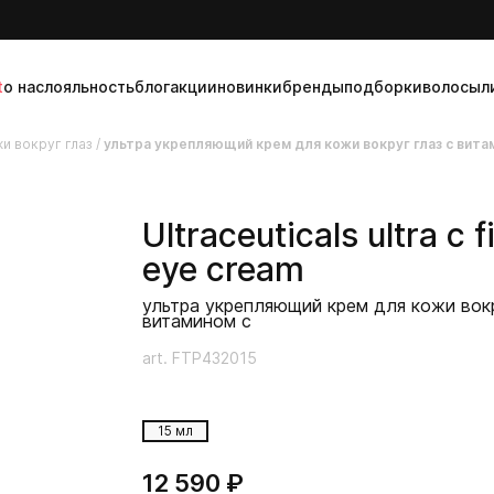
t
о нас
лояльность
блог
акции
новинки
бренды
подборки
волосы
л
и вокруг глаз
/
ультра укрепляющий крем для кожи вокруг глаз с вита
Ultraceuticals
ultra c 
eye cream
ультра укрепляющий крем для кожи вокр
витамином с
art. FTP432015
15 мл
12 590 ₽