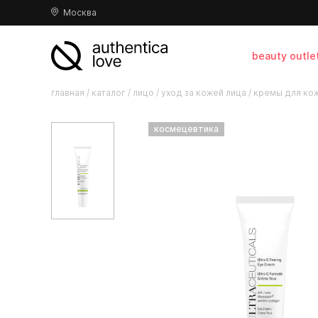
Москва
beauty outle
главная
/
каталог
/
лицо
/
уход за кожей лица
/
кремы для кож
космецевтика