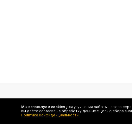
подпишитесь на нас
Мы используем cookies
для улучшения работы нашего серви
вы даёте согласие на обработку данных с целью сбора ана
Чтобы в числе первых иметь доступ ко всем акциям
Политике конфиденциальности.
и специальным предложениям authentica.love