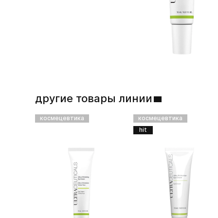
другие товары линии
космецевтика
космецевтика
hit