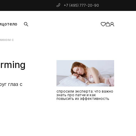
+7 (495) 777-20-90
ицо
тело
мином с
добавлен в корзину
firming
уг глаз с
спросили эксперта: что важно
знать про патчи и как
повысить их эффективность