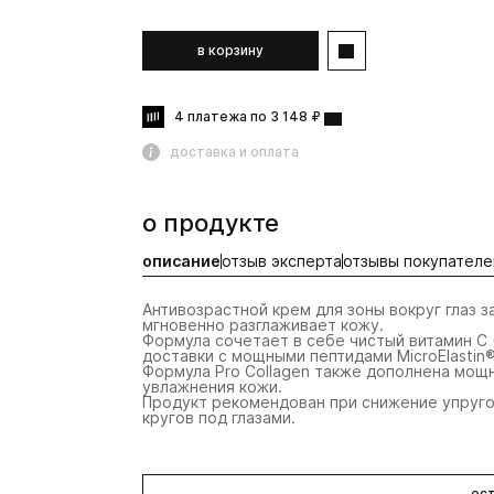
в корзину
4 платежа по 3 148 ₽
доставка и оплата
о продукте
описание
отзыв эксперта
отзывы покупателе
Антивозрастной крем для зоны вокруг глаз 
мгновенно разглаживает кожу.
Формула сочетает в себе чистый витамин С
доставки с мощными пептидами MicroElastin®
Формула Pro Collagen также дополнена мощ
увлажнения кожи.
Продукт рекомендован при снижение упруго
кругов под глазами.
ост