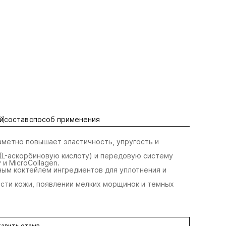
й
состав
способ применения
заметно повышает эластичность, упругость и
 (L-аскорбиновую кислоту) и передовую систему
 и MicroCollagen.
ным коктейлем ингредиентов для уплотнения и
сти кожи, появлении мелких морщинок и темных
авить отзыв