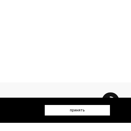
принять
 данных (имя, email, телефон) для получения рекламных и
лен(а) с
Политикой конфиденциальности