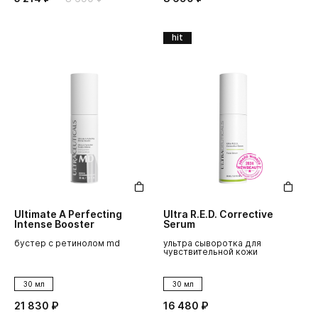
hit
Ultimate A Perfecting
Ultra R.E.D. Corrective
Intense Booster
Serum
бустер с ретинолом md
ультра сыворотка для
чувствительной кожи
30 мл
30 мл
21 830 ₽
16 480 ₽