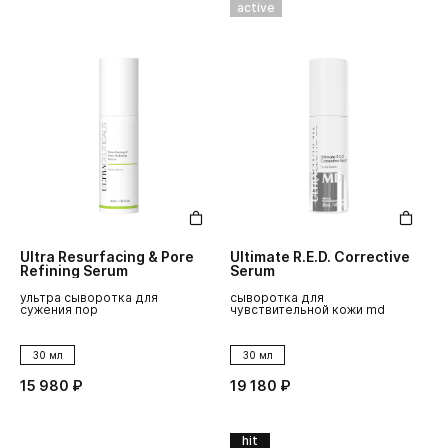
active
Ultra Resurfacing & Pore
Ultimate R.E.D. Corrective
Refining Serum
Serum
ультра сыворотка для
сыворотка для
сужения пор
чувствительной кожи md
30 мл
30 мл
15 980 ₽
19 180 ₽
hit