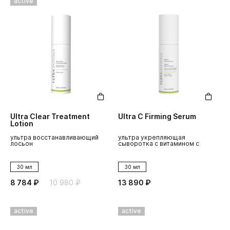
active
Ultra Clear Treatment
Ultra C Firming Serum
Lotion
ультра восстанавливающий
ультра укрепляющая
лосьон
сыворотка с витамином с
30 мл
30 мл
8 784 ₽
10 980 ₽
13 890 ₽
active
active