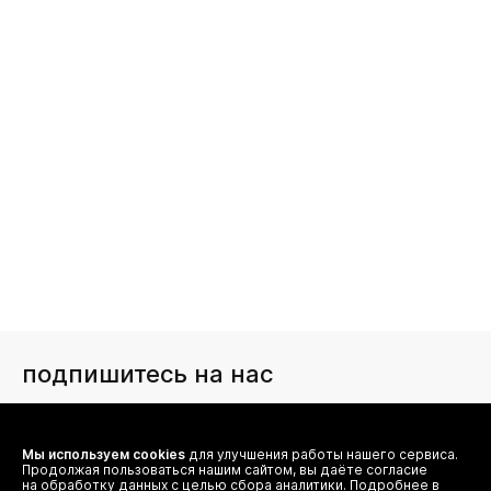
подпишитесь на нас
Чтобы в числе первых иметь доступ ко всем акциям
и специальным предложениям authentica.love
Мы используем cookies
для улучшения работы нашего сервиса.
Продолжая пользоваться нашим сайтом, вы даёте согласие
на обработку данных с целью сбора аналитики. Подробнее в