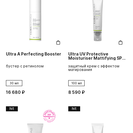
Ultra A Perfecting Booster
Ultra UV Protective
Moisturiser Mattifying SPF
30
бустер с ретинолом
защитный крем с эффектом
матирования
30 мл
100 мл
16 680 ₽
8 590 ₽
hit
hit