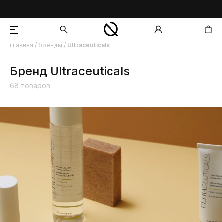
главная
/
бренды
/
Ultraceuticals
добавлен в корзину
Бренд Ultraceuticals
68
товаров