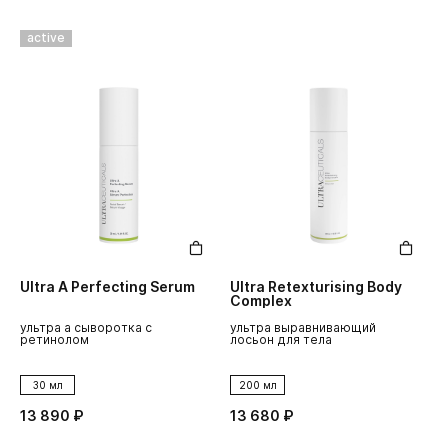
active
Ultra A Perfecting Serum
Ultra Retexturising Body
Complex
ультра а сыворотка с
ультра выравнивающий
ретинолом
лосьон для тела
30 мл
200 мл
13 890 ₽
13 680 ₽