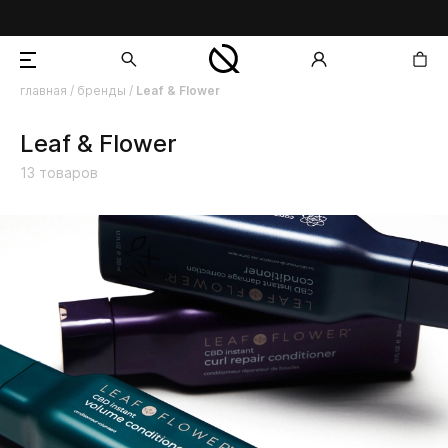
главная
/
бренды
/
Leaf & Flower
добавлен в корзину
Leaf & Flower
13
товаров