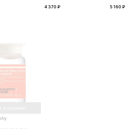
4 370 ₽
5 160 ₽
т в наличии
phy