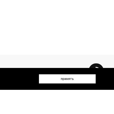
принять
 данных (имя, email, телефон) для получения рекламных и
лен(а) с
Политикой конфиденциальности