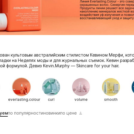
ован культовым австралийским стилистом Кевином Мерфи, кото
ладки на Неделях моды и для журнальных съемок. Кевин разра
й формулой. Девиз Kevin.Murphy — Skincare for your hair.
everlasting.colour
curl
volume
smooth
уем
по популярности
новинки
по цене