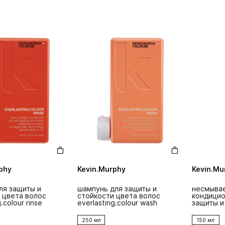
phy
Kevin.Murphy
Kevin.Mu
ля защиты и
шампунь для защиты и
несмыва
 цвета волос
стойкости цвета волос
кондицио
.colour rinse
everlasting.colour wash
защиты и
волос eve
leave-in
250 мл
150 мл