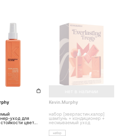
нет в наличии
rphy
Kevin.Murphy
емый
набор [эверластин.калор]
нер-уход для
шампунь + кондиционер +
 стойкости цвета
несмываемый уход
rlasting.colour
набор