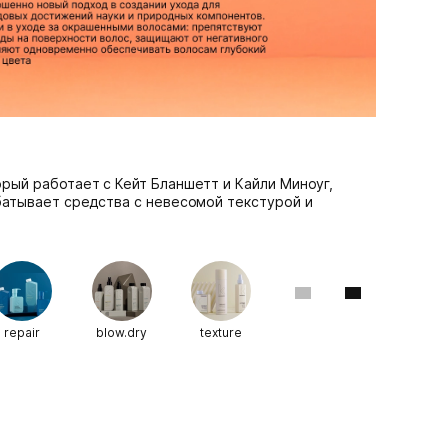
рый работает с Кейт Бланшетт и Кайли Миноуг,
батывает средства c невесомой текстурой и
repair
blow.dry
texture
hydrate