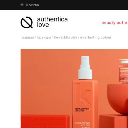
Москва
beauty outle
главная
/
бренды
/
Kevin.Murphy
/
everlasting.colour