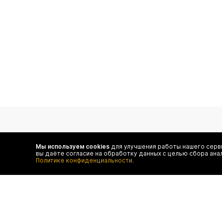
подпишитесь на нас
Мы используем cookies
для улучшения работы нашего серви
вы даёте согласие на обработку данных с целью сбора ана
Чтобы в числе первых иметь доступ ко всем акциям
Политике конфиденциальности.
и специальным предложениям authentica.love