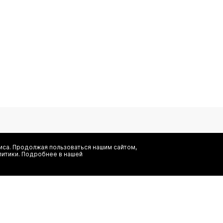
са. Продолжая пользоваться нашим сайтом,
литики. Подробнее в нашей
Я даю согласие на сбор, обработку и хранение моих персональных
информационных рассылок от ООО 'БТ Юнайтед', а также ознаком