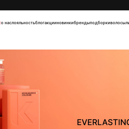
t
о нас
лояльность
блог
акции
новинки
бренды
подборки
волосы
л