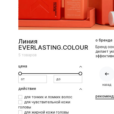
Линия
о бренде
EVERLASTING.COLOUR
Бренд осн
делает ук
5
товаров
эффективно
цена
от
до
назад
действие
рекоменд
для тонких и ломких волос
для чувствительной кожи
головы
для жирной кожи головы