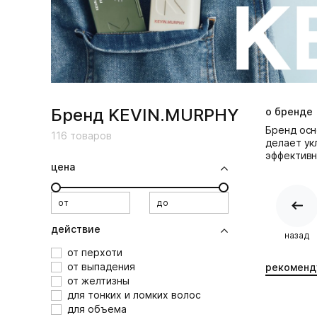
Бренд KEVIN.MURPHY
о бренде
Бренд осн
116
товаров
делает ук
эффективно
цена
от
до
действие
назад
от перхоти
от выпадения
рекоменд
от желтизны
для тонких и ломких волос
для объема