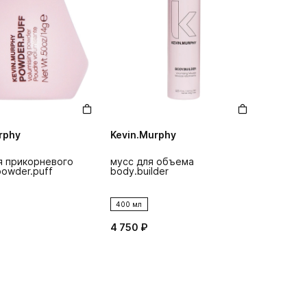
rphy
Kevin.Murphy
я прикорневого
мусс для объема
owder.puff
body.builder
400 мл
4 750 ₽