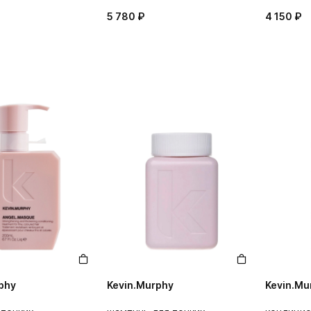
5 780 ₽
4 150 ₽
phy
Kevin.Murphy
Kevin.Mu