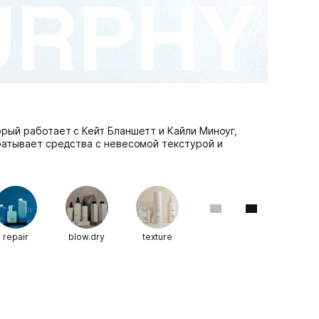
рый работает с Кейт Бланшетт и Кайли Миноуг,
батывает средства c невесомой текстурой и
repair
blow.dry
texture
hydrate