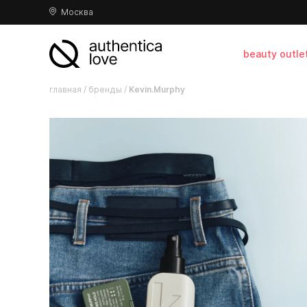
Москва
beauty outle
главная
/
бренды
/
Kevin.Murphy