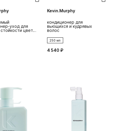
rphy
Kevin.Murphy
емый
кондиционер для
нер-уход для
вьющихся и кудрявых
 стойкости цвета
волос
rlasting.colour
250 мл
4 540 ₽