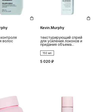
rphy
Kevin.Murphy
 контроля
текстурирующий спрей
я волос
для усиления локонов и
придания объема
killer.waves
150 мл
5 020 ₽