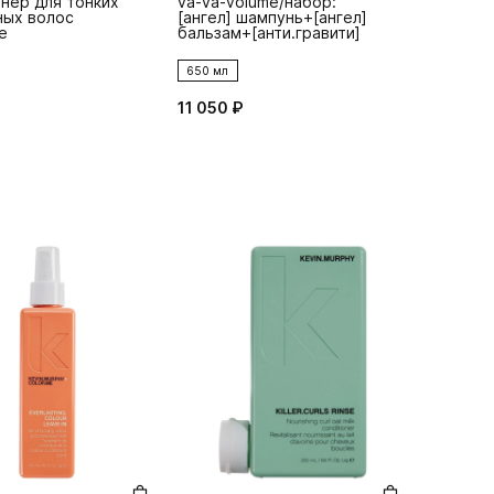
нер для тонких
va-va-volume/набор:
ых волос
[ангел] шампунь+[ангел]
e
бальзам+[анти.гравити]
650 мл
11 050 ₽