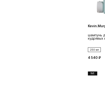
Kevin.Mur
шампунь д
кудрявых 
250 мл
4 540 ₽
hit