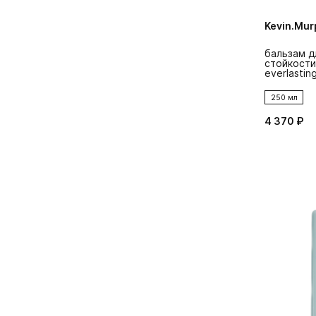
Kevin.Mur
бальзам д
стойкости
everlasting
250 мл
4 370 ₽