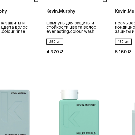
phy
Kevin.Murphy
Kevin.Mu
ля защиты и
шампунь для защиты и
несмыва
 цвета волос
стойкости цвета волос
кондицио
.colour rinse
everlasting.colour wash
защиты и
волос eve
leave-in
250 мл
150 мл
4 370 ₽
5 160 ₽