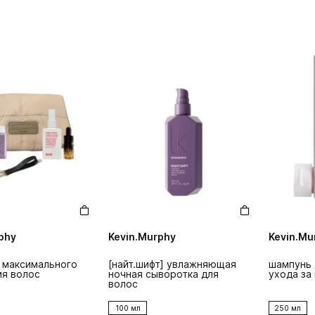
phy
Kevin.Murphy
Kevin.Mu
 максимального
[найт.шифт] увлажняющая
шампунь 
ия волос
ночная сыворотка для
ухода за
волос
100 мл
250 мл