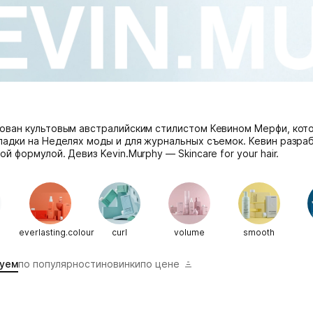
ован культовым австралийским стилистом Кевином Мерфи, кото
ладки на Неделях моды и для журнальных съемок. Кевин разра
й формулой. Девиз Kevin.Murphy — Skincare for your hair.
everlasting.colour
curl
volume
smooth
уем
по популярности
новинки
по цене