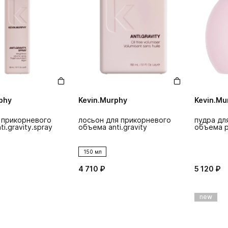
phy
Kevin.Murphy
Kevin.Mu
 прикорневого
лосьон для прикорневого
пудра дл
i.gravity.spray
объема anti.gravity
объема p
150 мл
4 710 ₽
5 120 ₽
new