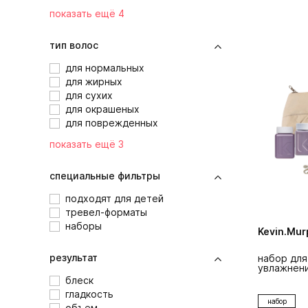
показать ещё 4
тип волос
для нормальных
для жирных
для сухих
для окрашеных
для поврежденных
показать ещё 3
специальные фильтры
подходят для детей
тревел-форматы
наборы
Kevin.Mur
результат
набор для
увлажнен
блеск
гладкость
набор
объем