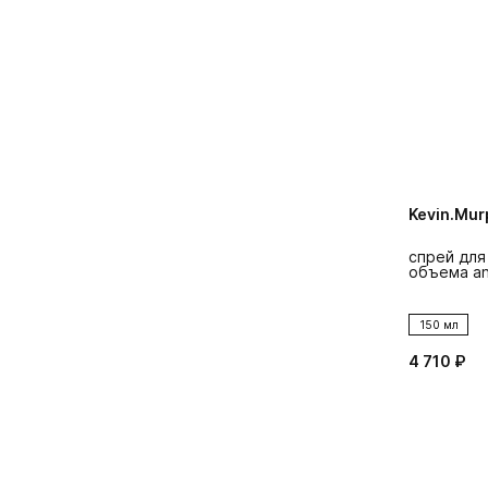
Kevin.Mur
спрей для
объема ant
150 мл
4 710 ₽