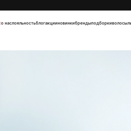
t
о нас
лояльность
блог
акции
новинки
бренды
подборки
волосы
л