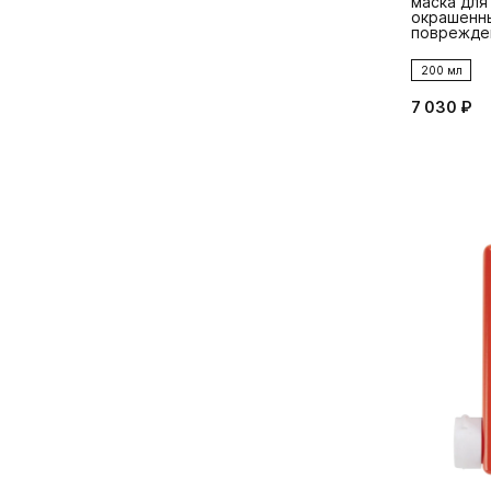
маска для
окрашенн
поврежде
angel.mas
200 мл
7 030 ₽