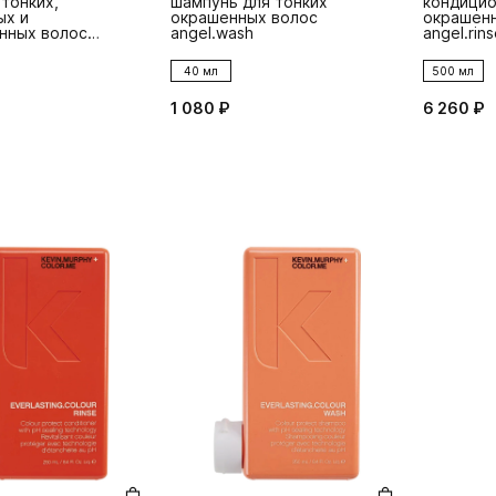
 тонких,
шампунь для тонких
кондицио
ых и
окрашенных волос
окрашенн
нных волос
angel.wash
angel.rins
que
40 мл
500 мл
1 080 ₽
6 260 ₽