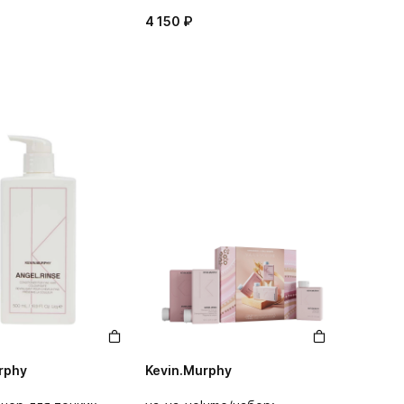
4 150 ₽
rphy
Kevin.Murphy