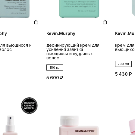
phy
Kevin.Murphy
Kevin.Mu
ля вьющихся и
дефинирующий крем для
крем для
волос
усиления завитка
вьющихс
вьющихся и кудрявых
волос
200 мл
150 мл
5 430 ₽
5 600 ₽