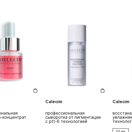
Calecim
Calecim
ональная
профессиональная
восстан
-концентрат
сыворотка от пигментации
увлажняю
с ptt-6 технологией
технолог
50 мл