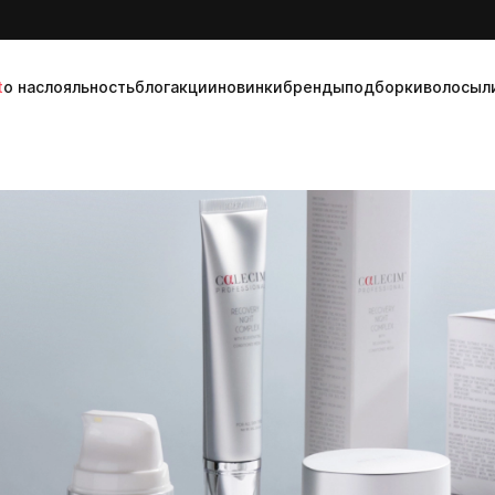
t
о нас
лояльность
блог
акции
новинки
бренды
подборки
волосы
л