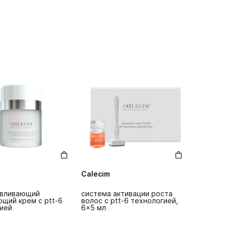
Calecim
авливающий
система активации роста
щий крем c ptt-6
волос с ptt-6 технологией,
ией
6x5 мл