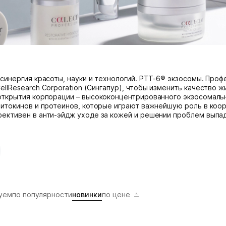
 синергия красоты, науки и технологий. PTT-6® экзосомы. Про
ellResearch Corporation (Сингапур), чтобы изменить качество 
открытия корпорации – высококонцентрированного экзосомальн
цитокинов и протеинов, которые играют важнейшую роль в коо
ективен в анти-эйдж уходе за кожей и решении проблем выпад
уем
по популярности
новинки
по цене