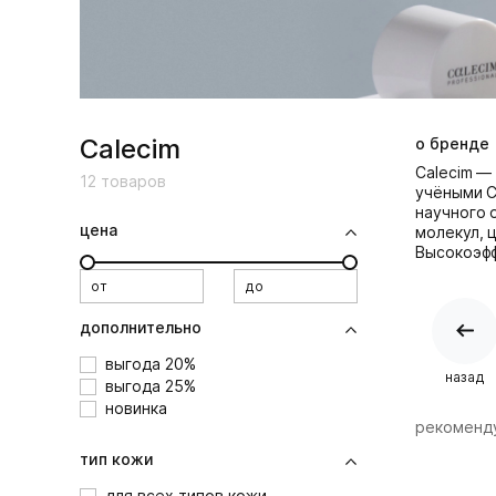
Calecim
о бренде
Calecim —
12
товаров
учёными С
научного 
цена
молекул, 
Высокоэфф
от
до
дополнительно
выгода 20%
назад
выгода 25%
новинка
рекоменд
тип кожи
для всех типов кожи