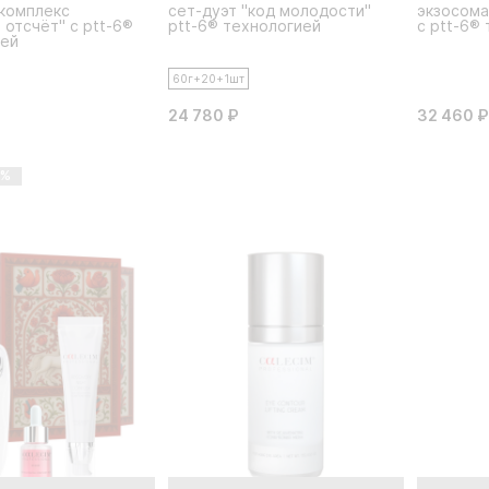
комплекс
сет-дуэт "код молодости"
экзосома
 отсчёт" c ptt-6®
ptt-6® технологией
с ptt-6®
ией
60г+20+1шт
24 780 ₽
32 460 ₽
5%