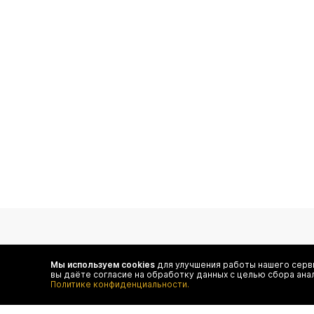
подпишитесь на нас
Мы используем cookies
для улучшения работы нашего серви
вы даёте согласие на обработку данных с целью сбора ана
Чтобы в числе первых иметь доступ ко всем акциям
Политике конфиденциальности.
и специальным предложениям authentica.love