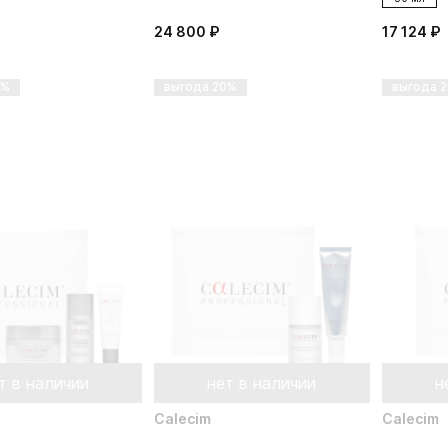
24 800 ₽
17 124 ₽
5%
выгода 20%
выгода 
т в наличии
нет в наличии
н
Calecim
Calecim