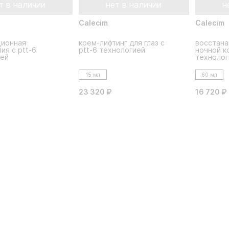
т в наличии
нет в наличии
н
Calecim
Calecim
ционная
крем-лифтинг для глаз с
восстан
ия с ptt-6
ptt-6 технологией
ночной к
ией
технолог
15 мл
60 мл
23 320 ₽
16 720 ₽