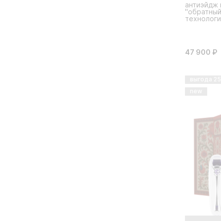
антиэйдж 
"обратный
технолог
47 900 ₽
выгода 2
new