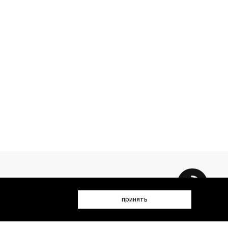
принять
 данных (имя, email, телефон) для получения рекламных и