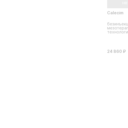
не
Calecim
безинъек
мезотерап
технолог
24 860 ₽