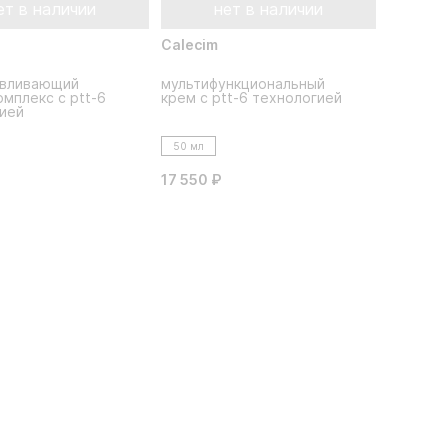
ет в наличии
нет в наличии
Calecim
авливающий
мультифункциональный
омплекс с ptt-6
крем с ptt-6 технологией
ией
50 мл
17 550 ₽