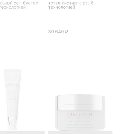
льный сет-бустер
тотал-лифтинг c ptt-6
 технологией
технологией
30 640 ₽