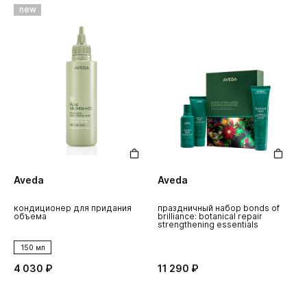
new
Aveda
Aveda
кондиционер для придания
праздничный набор bonds of
объема
brilliance: botanical repair
strengthening essentials
150 мл
4 030 ₽
11 290 ₽