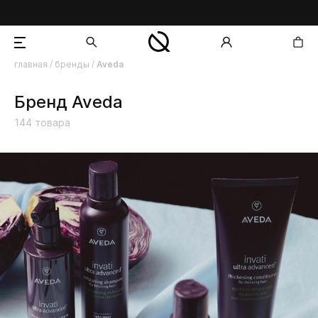
главная
/
бренды
/
Aveda
добавлен в корзину
Бренд Aveda
144
товара