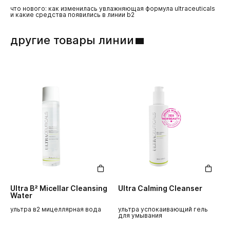
что нового: как изменилась увлажняющая формула ultraceuticals
спр
и какие средства появились в линии b2
эф
другие товары линии
Ultra B² Micellar Cleansing
Ultra Calming Cleanser
U
Water
ультра в2 мицеллярная вода
ультра успокаивающий гель
у
для умывания
д