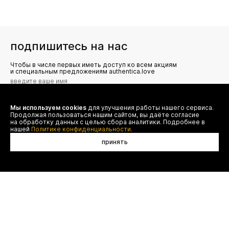
подпишитесь на нас
Чтобы в числе первых иметь доступ ко всем акциям
и специальным предложениям authentica.love
Мы используем cookies
для улучшения работы нашего сервиса.
Я даю согласие на сбор, обработку и хранение моих
Продолжая пользоваться нашим сайтом, вы даёте согласие
персональных данных (имя, email, телефон) для получения
рекламных и информационных рассылок от ООО 'БТ
на обработку данных с целью сбора аналитики. Подробнее в
Юнайтед', а также ознакомлен(а) с
нашей
Политике конфиденциальности.
Политикой конфиденциальности
принять
нет в наличии
договор оферты
(495) 777-20-90
оплата
(800) 777-20-90
доставка
shop@authentica.love
возврат
режим работы: с 10:00 до 19:00
программа лояльности
пн - пт