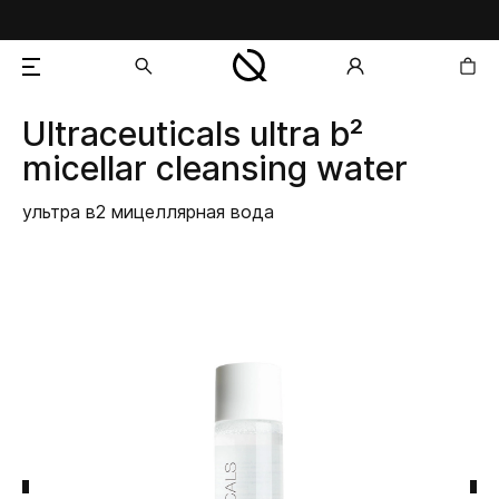
Ultraceuticals
ultra b²
добавлен в корзину
micellar cleansing water
ультра в2 мицеллярная вода