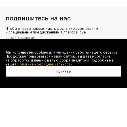
подпишитесь на нас
Чтобы в числе первых иметь доступ ко всем акциям
и специальным предложениям authentica.love
Мы используем cookies
для улучшения работы нашего сервиса.
Я даю согласие на сбор, обработку и хранение моих
Продолжая пользоваться нашим сайтом, вы даёте согласие
персональных данных (имя, email, телефон) для получения
рекламных и информационных рассылок от ООО 'БТ
на обработку данных с целью сбора аналитики. Подробнее в
Юнайтед', а также ознакомлен(а) с
нашей
Политике конфиденциальности.
Политикой конфиденциальности
принять
договор оферты
(495) 777-20-90
оплата
(800) 777-20-90
доставка
shop@authentica.love
возврат
режим работы: с 10:00 до 19:00
программа лояльности
пн - пт
контакты