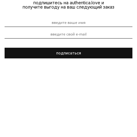
подпишитесь на authentica.love и
получите выгоду на ваш следующий заказ
Oribe
Вдохновение
Backstage
3 ноября 2023
Во время показа Viva Vox AW 22 стилист Константин
Борчанинов выполнял мужские укладки, используя
средства марки Oribe. Показываем, с помощью каких
средств их можно повторить.
Читайте также статью в нашем
блоге
.