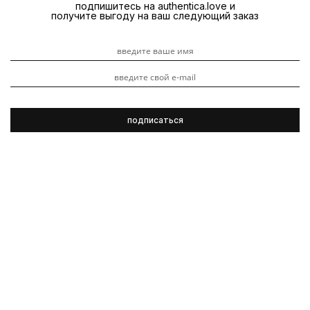
подпишитесь на authentica.love и
получите выгоду на ваш следующий заказ
3 ноября 2023
Подробнее про новинку можно прочитать в нашем
бьюти-блоге:
https://www.authentica.love/blog/pokupki-
nedeli/budushchiy-khit-chto-unikalnogo-v-novom-staylinge-
tr-s-set-i-kakuyu-rol-v-ego-sozdanii-sygral-orbe-k/