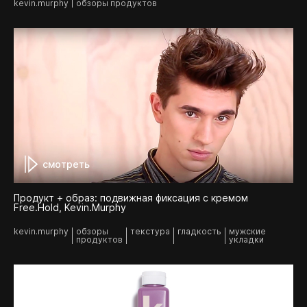
kevin.murphy
обзоры продуктов
смотреть
Продукт + образ: подвижная фиксация с кремом
Free.Hold, Kevin.Murphy
kevin.murphy
обзоры
текстура
гладкость
мужские
продуктов
укладки