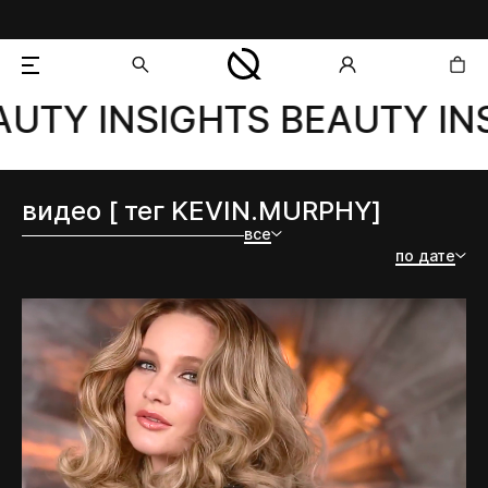
UTY INSIGHTS BEAUTY INS
добавлен в корзину
видео [ тег KEVIN.MURPHY]
все
по дате