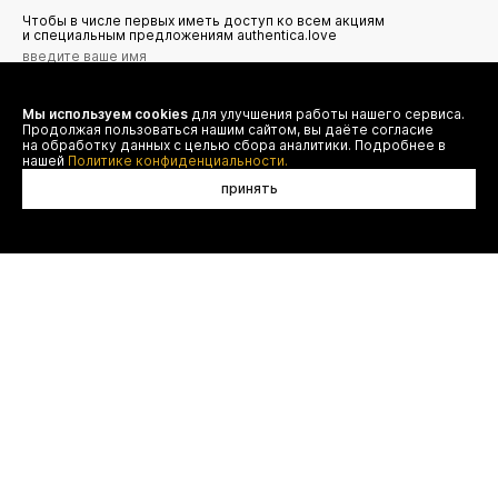
Чтобы в числе первых иметь доступ ко всем акциям
и специальным предложениям authentica.love
Мы используем cookies
для улучшения работы нашего сервиса.
Я даю согласие на сбор, обработку и хранение моих
Продолжая пользоваться нашим сайтом, вы даёте согласие
персональных данных (имя, email, телефон) для получения
рекламных и информационных рассылок от ООО 'БТ
на обработку данных с целью сбора аналитики. Подробнее в
Юнайтед', а также ознакомлен(а) с
нашей
Политике конфиденциальности.
Политикой конфиденциальности
принять
договор оферты
(495) 777-20-90
оплата
(800) 777-20-90
доставка
shop@authentica.love
возврат
режим работы: с 10:00 до 19:00
программа лояльности
пн - пт
контакты
отследить заказ
конфиденциальность
FAQ