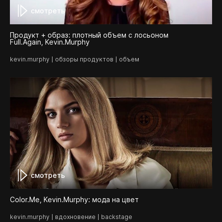
смотреть
Продукт + образ: плотный объем с лосьоном
Full.Again, Kevin.Murphy
kevin.murphy
обзоры продуктов
объем
смотреть
Color.Me, Kevin.Murphy: мода на цвет
kevin.murphy
вдохновение
backstage