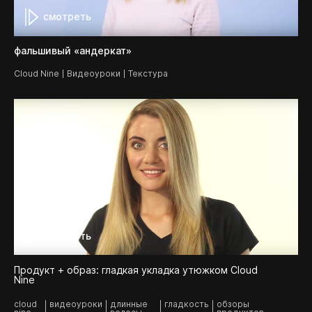
смотреть
фальшивый «андеркат»
Cloud Nine
Видеоуроки
Текстура
смотреть
Продукт + образ: гладкая укладка утюжком Cloud
Nine
cloud
видеоуроки
длинные
гладкость
обзоры