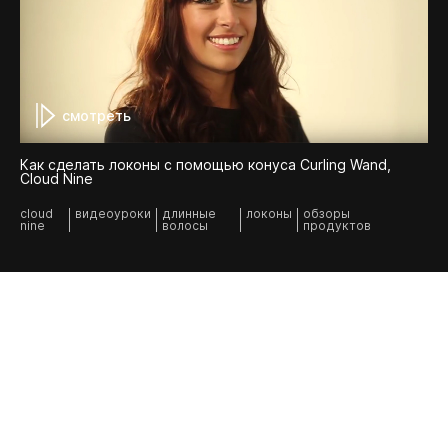
смотреть
Как сделать локоны с помощью конуса Curling Wand,
Cloud Nine
cloud
видеоуроки
длинные
локоны
обзоры
nine
волосы
продуктов