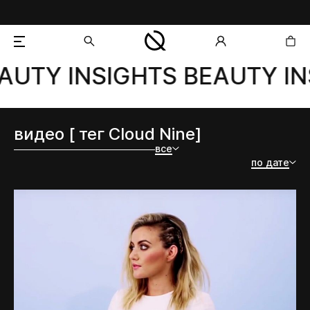
AUTY INSIGHTS BEAUTY IN
добавлен в корзину
видео [ тег Cloud Nine]
все
по дате