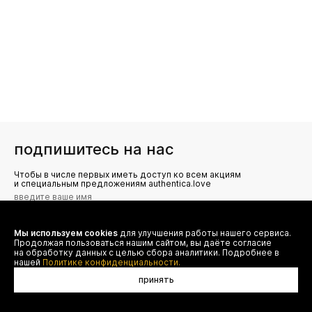
подпишитесь на нас
Чтобы в числе первых иметь доступ ко всем акциям
и специальным предложениям authentica.love
Мы используем cookies
для улучшения работы нашего сервиса.
Я даю согласие на сбор, обработку и хранение моих
Продолжая пользоваться нашим сайтом, вы даёте согласие
персональных данных (имя, email, телефон) для получения
рекламных и информационных рассылок от ООО 'БТ
на обработку данных с целью сбора аналитики. Подробнее в
Юнайтед', а также ознакомлен(а) с
нашей
Политике конфиденциальности.
Политикой конфиденциальности
принять