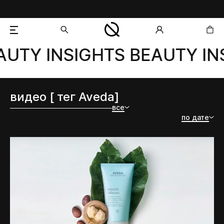
UTY INSIGHTS BEAUTY INS
добавлен в корзину
видео [ тег Aveda]
все
по дате