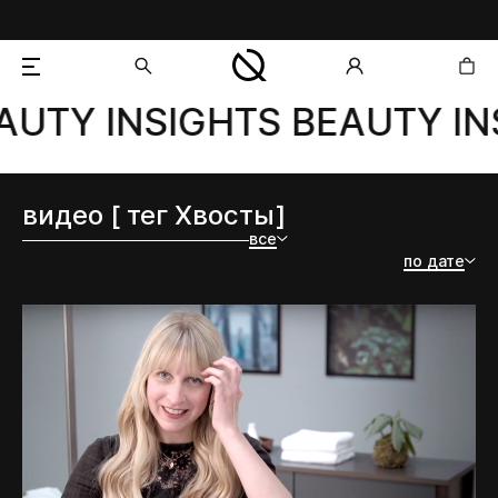
AUTY INSIGHTS BEAUTY IN
добавлен в корзину
видео [ тег Хвосты]
все
по дате