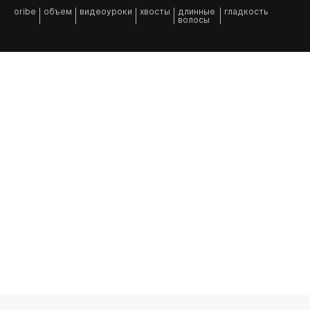
oribe
объем
видеоуроки
хвосты
длинные
гладкость
волосы