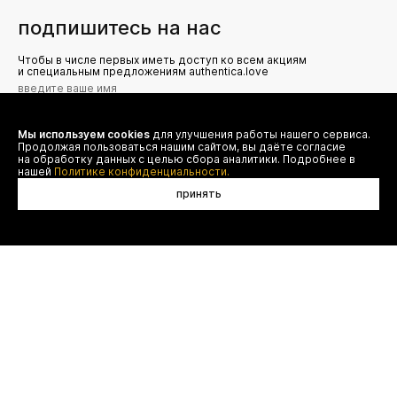
подпишитесь на нас
Чтобы в числе первых иметь доступ ко всем акциям
и специальным предложениям authentica.love
Мы используем cookies
для улучшения работы нашего сервиса.
Я даю согласие на сбор, обработку и хранение моих
Продолжая пользоваться нашим сайтом, вы даёте согласие
персональных данных (имя, email, телефон) для получения
рекламных и информационных рассылок от ООО 'БТ
на обработку данных с целью сбора аналитики. Подробнее в
Юнайтед', а также ознакомлен(а) с
нашей
Политике конфиденциальности.
Политикой конфиденциальности
принять
договор оферты
(495) 777-20-90
оплата
(800) 777-20-90
доставка
shop@authentica.love
возврат
режим работы: с 10:00 до 19:00
программа лояльности
пн - пт
контакты
отследить заказ
конфиденциальность