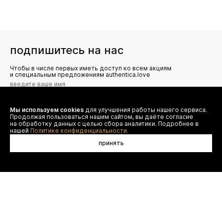
подпишитесь на нас
Чтобы в числе первых иметь доступ ко всем акциям
и специальным предложениям authentica.love
Мы используем cookies
для улучшения работы нашего сервиса.
Я даю согласие на сбор, обработку и хранение моих
Продолжая пользоваться нашим сайтом, вы даёте согласие
персональных данных (имя, email, телефон) для получения
рекламных и информационных рассылок от ООО 'БТ
на обработку данных с целью сбора аналитики. Подробнее в
Юнайтед', а также ознакомлен(а) с
нашей
Политике конфиденциальности.
Политикой конфиденциальности
принять
договор оферты
(495) 777-20-90