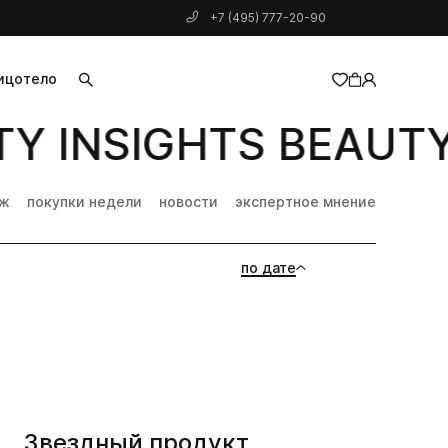
+7 (495) 777-20-90
ицо
тело
Y INSIGHTS BEAUTY 
добавлен в корзину
дж
покупки недели
новости
экспертное мнение
по дате
Звездный продукт