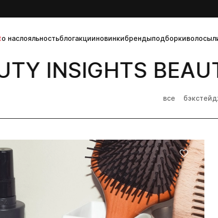
t
о нас
лояльность
блог
акции
новинки
бренды
подборки
волосы
л
TY INSIGHTS BEAUT
все
бэкстей