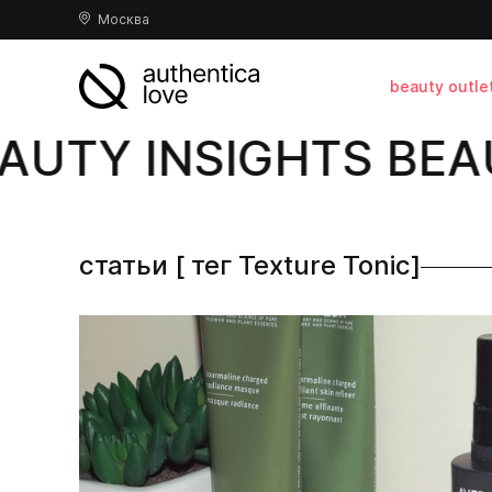
Москва
beauty outle
UTY INSIGHTS BEAU
статьи [ тег Texture Tonic]