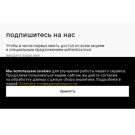
подпишитесь на нас
Чтобы в числе первых иметь доступ ко всем акциям
и специальным предложениям authentica.love
Мы используем cookies
для улучшения работы нашего сервиса.
Я даю согласие на сбор, обработку и хранение моих
Продолжая пользоваться нашим сайтом, вы даёте согласие
персональных данных (имя, email, телефон) для получения
рекламных и информационных рассылок от ООО 'БТ
на обработку данных с целью сбора аналитики. Подробнее в
Юнайтед', а также ознакомлен(а) с
нашей
Политике конфиденциальности.
Политикой конфиденциальности
принять