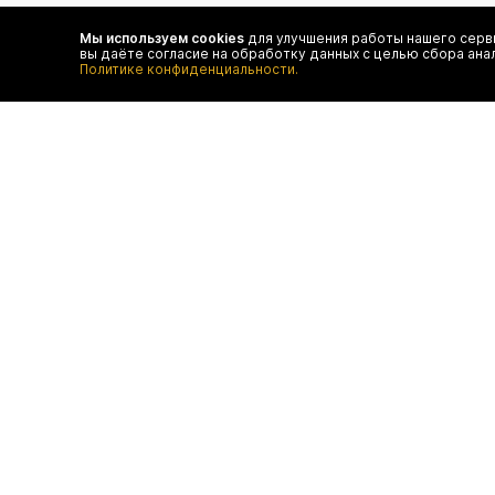
Чтобы в числе первых иметь доступ ко всем акциям
и специальным предложениям authentica.love
Мы используем cookies
для улучшения работы нашего серви
вы даёте согласие на обработку данных с целью сбора ана
Политике конфиденциальности.
договор оферты
отследить 
оплата
конфиденц
доставка
FAQ
возврат
программа лояльности
контакты
© authentica
ООО "БТ ЮНАЙТЕД", ОГРН 1187746643193,
ИНН 9709033891, КПП 770901001