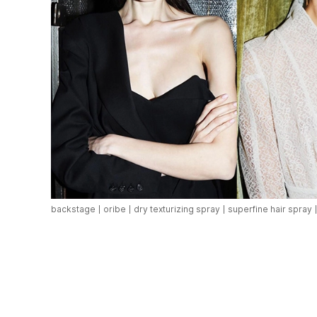
backstage
oribe
dry texturizing spray
superfine hair spray