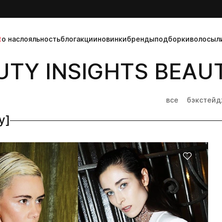
t
о нас
лояльность
блог
акции
новинки
бренды
подборки
волосы
л
TY INSIGHTS BEAUT
все
бэкстей
y]