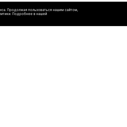
са. Продолжая пользоваться нашим сайтом,
Я даю согласие на сбор, обработку и хранение моих персональных
литики. Подробнее в нашей
информационных рассылок от ООО 'БТ Юнайтед', а также ознаком
заказ
(495) 777-20-90
иальность
(800) 777-20-90
shop@authentica.love
режим работы: с 10:00 до 19:00 пн 