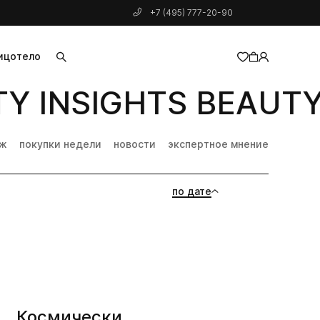
+7 (495) 777-20-90
ицо
тело
Y INSIGHTS BEAUTY 
добавлен в корзину
дж
покупки недели
новости
экспертное мнение
по дате
Космически