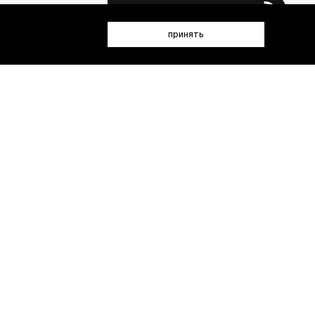
 данных (имя, email, телефон) для получения рекламных и
принять
лен(а) с
Политикой конфиденциальности
- пт