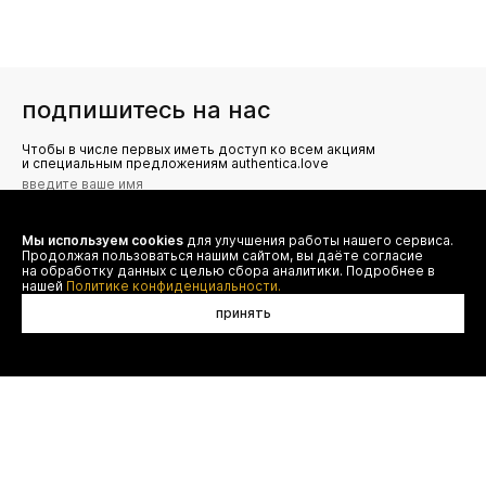
подпишитесь на нас
Чтобы в числе первых иметь доступ ко всем акциям
и специальным предложениям authentica.love
Мы используем cookies
для улучшения работы нашего сервиса.
Я даю согласие на сбор, обработку и хранение моих
Продолжая пользоваться нашим сайтом, вы даёте согласие
персональных данных (имя, email, телефон) для получения
рекламных и информационных рассылок от ООО 'БТ
на обработку данных с целью сбора аналитики. Подробнее в
Юнайтед', а также ознакомлен(а) с
нашей
Политике конфиденциальности.
Политикой конфиденциальности
принять
договор оферты
(495) 777-20-90