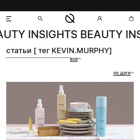
UTY INSIGHTS BEAUTY INS
добавлен в корзину
статьи [ тег KEVIN.MURPHY]
все
по дате