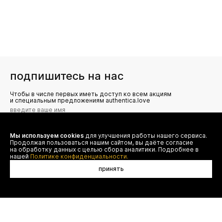
подпишитесь на нас
Чтобы в числе первых иметь доступ ко всем акциям
и специальным предложениям authentica.love
Мы используем cookies
для улучшения работы нашего сервиса.
Я даю согласие на сбор, обработку и хранение моих
Продолжая пользоваться нашим сайтом, вы даёте согласие
персональных данных (имя, email, телефон) для получения
рекламных и информационных рассылок от ООО 'БТ
на обработку данных с целью сбора аналитики. Подробнее в
Юнайтед', а также ознакомлен(а) с
нашей
Политике конфиденциальности.
Политикой конфиденциальности
принять