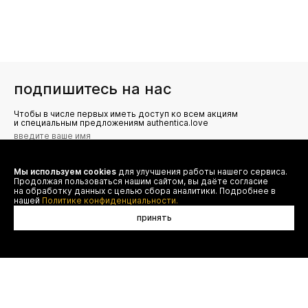
подпишитесь на нас
Чтобы в числе первых иметь доступ ко всем акциям
и специальным предложениям authentica.love
Мы используем cookies
для улучшения работы нашего сервиса.
Я даю согласие на сбор, обработку и хранение моих
Продолжая пользоваться нашим сайтом, вы даёте согласие
персональных данных (имя, email, телефон) для получения
рекламных и информационных рассылок от ООО 'БТ
на обработку данных с целью сбора аналитики. Подробнее в
Юнайтед', а также ознакомлен(а) с
нашей
Политике конфиденциальности.
Политикой конфиденциальности
принять