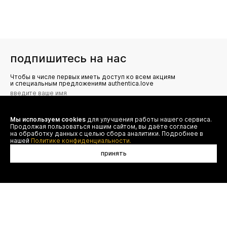
подпишитесь на нас
Чтобы в числе первых иметь доступ ко всем акциям
и специальным предложениям authentica.love
Мы используем cookies
для улучшения работы нашего сервиса.
Я даю согласие на сбор, обработку и хранение моих
Продолжая пользоваться нашим сайтом, вы даёте согласие
персональных данных (имя, email, телефон) для получения
рекламных и информационных рассылок от ООО 'БТ
на обработку данных с целью сбора аналитики. Подробнее в
Юнайтед', а также ознакомлен(а) с
нашей
Политике конфиденциальности.
Политикой конфиденциальности
принять