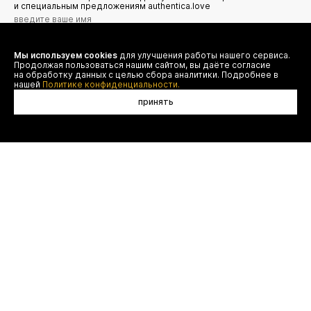
и специальным предложениям authentica.love
Мы используем cookies
для улучшения работы нашего сервиса.
Я даю согласие на сбор, обработку и хранение моих
Продолжая пользоваться нашим сайтом, вы даёте согласие
персональных данных (имя, email, телефон) для получения
рекламных и информационных рассылок от ООО 'БТ
на обработку данных с целью сбора аналитики. Подробнее в
Юнайтед', а также ознакомлен(а) с
нашей
Политике конфиденциальности.
Политикой конфиденциальности
принять
договор оферты
(495) 777-20-90
оплата
(800) 777-20-90
доставка
shop@authentica.love
возврат
режим работы: с 10:00 до 19:00
программа лояльности
пн - пт
контакты
отследить заказ
конфиденциальность
FAQ