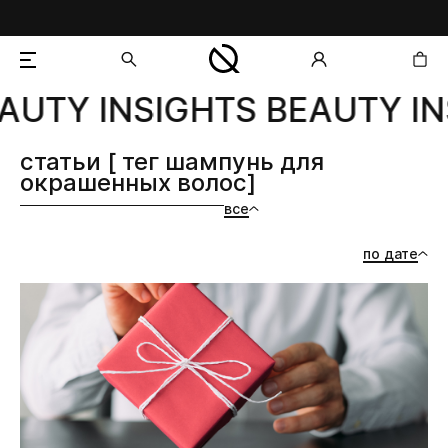
AUTY INSIGHTS BEAUTY IN
добавлен в корзину
статьи [ тег шампунь для
окрашенных волос]
все
по дате