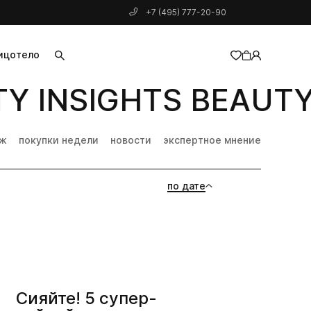
+7 (495) 777-20-90
ицо
тело
Y INSIGHTS BEAUTY 
добавлен в корзину
дж
покупки недели
новости
экспертное мнение
по дате
Сияйте! 5 супер-