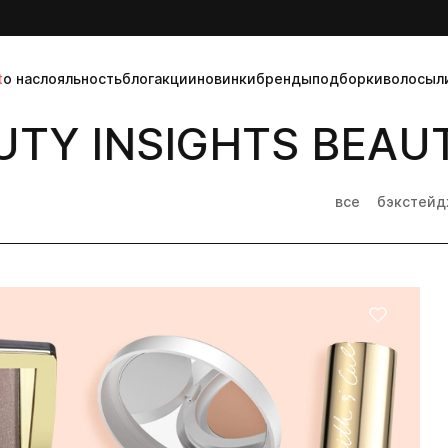
t
о нас
лояльность
блог
акции
новинки
бренды
подборки
волосы
л
TY INSIGHTS BEAUT
все
бэкстей