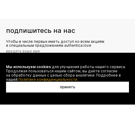
подпишитесь на нас
Чтобы в числе первых иметь доступ ко всем акциям
и специальным предложениям authentica.love
Мы используем cookies
для улучшения работы нашего сервиса.
Я даю согласие на сбор, обработку и хранение моих
Продолжая пользоваться нашим сайтом, вы даёте согласие
персональных данных (имя, email, телефон) для получения
рекламных и информационных рассылок от ООО 'БТ
на обработку данных с целью сбора аналитики. Подробнее в
Юнайтед', а также ознакомлен(а) с
нашей
Политике конфиденциальности.
Политикой конфиденциальности
принять
договор оферты
(495) 777-20-90