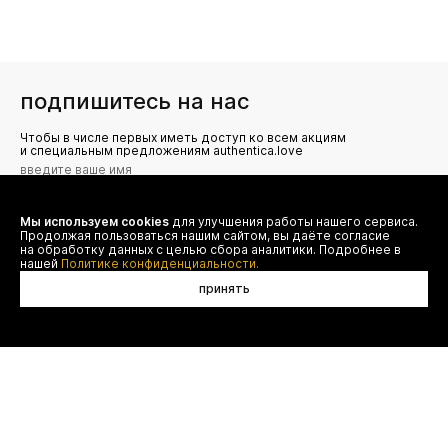
подпишитесь на нас
Чтобы в числе первых иметь доступ ко всем акциям
и специальным предложениям authentica.love
Мы используем cookies
для улучшения работы нашего сервиса.
Я даю согласие на сбор, обработку и хранение моих
Продолжая пользоваться нашим сайтом, вы даёте согласие
персональных данных (имя, email, телефон) для получения
рекламных и информационных рассылок от ООО 'БТ
на обработку данных с целью сбора аналитики. Подробнее в
Юнайтед', а также ознакомлен(а) с
нашей
Политике конфиденциальности.
Политикой конфиденциальности
принять
договор оферты
(495) 777-20-90