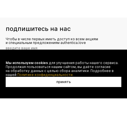
подпишитесь на нас
Чтобы в числе первых иметь доступ ко всем акциям
и специальным предложениям authentica.love
Мы используем cookies
для улучшения работы нашего сервиса.
Я даю согласие на сбор, обработку и хранение моих
Продолжая пользоваться нашим сайтом, вы даёте согласие
персональных данных (имя, email, телефон) для получения
рекламных и информационных рассылок от ООО 'БТ
на обработку данных с целью сбора аналитики. Подробнее в
Юнайтед', а также ознакомлен(а) с
нашей
Политике конфиденциальности.
Политикой конфиденциальности
принять
договор оферты
(495) 777-20-90