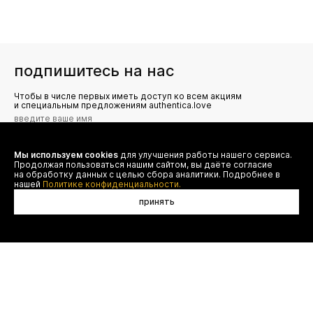
подпишитесь на нас
Чтобы в числе первых иметь доступ ко всем акциям
и специальным предложениям authentica.love
Мы используем cookies
для улучшения работы нашего сервиса.
Я даю согласие на сбор, обработку и хранение моих
Продолжая пользоваться нашим сайтом, вы даёте согласие
персональных данных (имя, email, телефон) для получения
рекламных и информационных рассылок от ООО 'БТ
на обработку данных с целью сбора аналитики. Подробнее в
Юнайтед', а также ознакомлен(а) с
нашей
Политике конфиденциальности.
Политикой конфиденциальности
принять
договор оферты
(495) 777-20-90