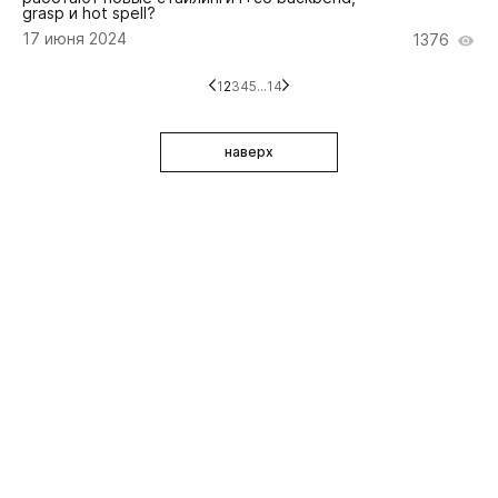
grasp и hot spell?
17 июня 2024
1376
1
2
3
4
5
...
14
наверх