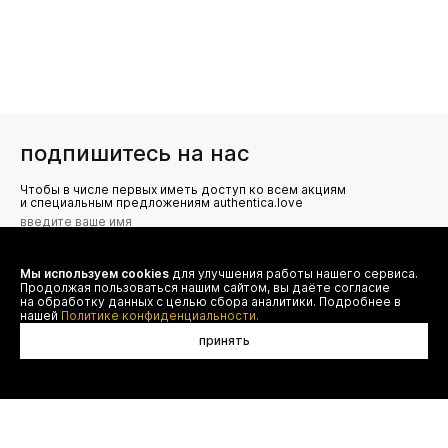
подпишитесь на нас
Чтобы в числе первых иметь доступ ко всем акциям
и специальным предложениям authentica.love
Мы используем cookies
для улучшения работы нашего сервиса.
Я даю согласие на сбор, обработку и хранение моих
Продолжая пользоваться нашим сайтом, вы даёте согласие
персональных данных (имя, email, телефон) для получения
рекламных и информационных рассылок от ООО 'БТ
на обработку данных с целью сбора аналитики. Подробнее в
Юнайтед', а также ознакомлен(а) с
нашей
Политике конфиденциальности.
Политикой конфиденциальности
принять