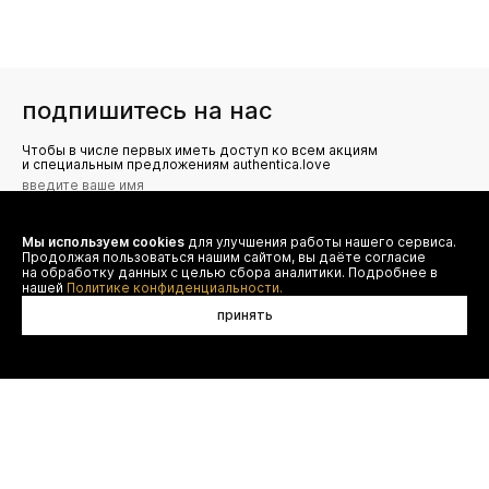
подпишитесь на нас
Чтобы в числе первых иметь доступ ко всем акциям
и специальным предложениям authentica.love
Мы используем cookies
для улучшения работы нашего сервиса.
Я даю согласие на сбор, обработку и хранение моих
Продолжая пользоваться нашим сайтом, вы даёте согласие
персональных данных (имя, email, телефон) для получения
рекламных и информационных рассылок от ООО 'БТ
на обработку данных с целью сбора аналитики. Подробнее в
Юнайтед', а также ознакомлен(а) с
нашей
Политике конфиденциальности.
Политикой конфиденциальности
принять
договор оферты
(495) 777-20-90