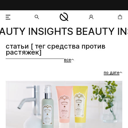
AUTY INSIGHTS BEAUTY IN
добавлен в корзину
статьи [ тег средства против
растяжек]
все
по дате