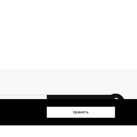
 данных (имя, email, телефон) для получения рекламных и
принять
лен(а) с
Политикой конфиденциальности