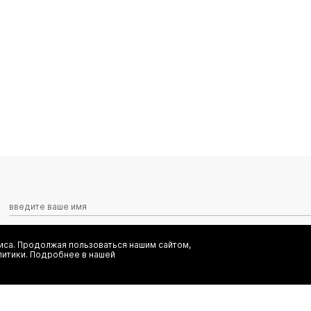
са. Продолжая пользоваться нашим сайтом,
Я даю согласие на сбор, обработку и хранение моих персональных
литики. Подробнее в нашей
информационных рассылок от ООО 'БТ Юнайтед', а также ознаком