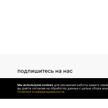
подпишитесь на нас
Чтобы в числе первых иметь доступ ко всем акциям
и специальным предложениям authentica.love
Мы используем cookies
для улучшения работы нашего серви
вы даёте согласие на обработку данных с целью сбора ана
Политике конфиденциальности.