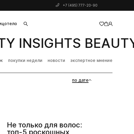
+7 (495) 777-20-90
ицо
тело
Y INSIGHTS BEAUTY 
добавлен в корзину
дж
покупки недели
новости
экспертное мнение
по дате
Не только для волос:
топ-5 роскошных