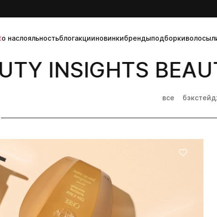
t
о нас
лояльность
блог
акции
новинки
бренды
подборки
волосы
л
TY INSIGHTS BEAUT
все
бэкстей
]