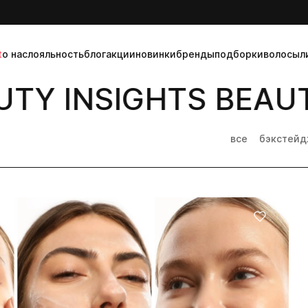
t
о нас
лояльность
блог
акции
новинки
бренды
подборки
волосы
л
TY INSIGHTS BEAUT
все
бэкстей