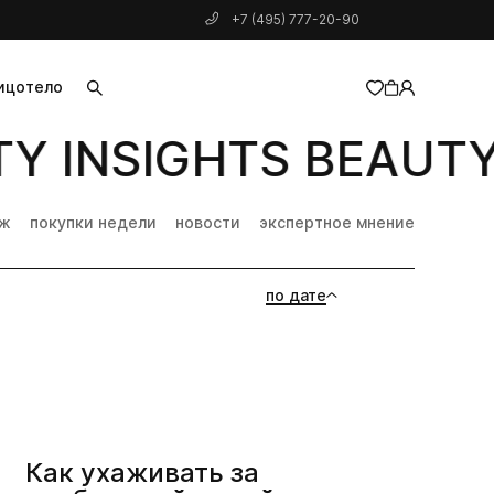
+7 (495) 777-20-90
ицо
тело
Y INSIGHTS BEAUTY 
добавлен в корзину
дж
покупки недели
новости
экспертное мнение
по дате
Как ухаживать за