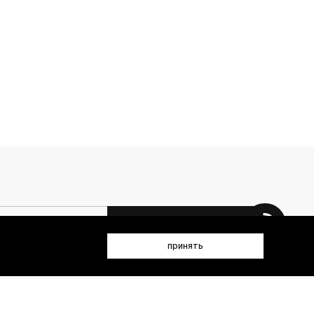
 данных (имя, email, телефон) для получения рекламных и
принять
лен(а) с
Политикой конфиденциальности