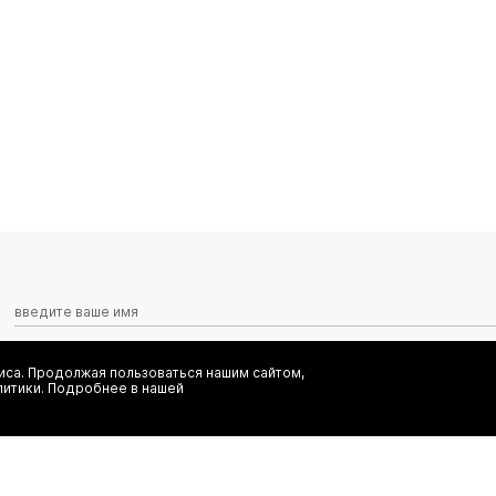
са. Продолжая пользоваться нашим сайтом,
Я даю согласие на сбор, обработку и хранение моих персональных
литики. Подробнее в нашей
информационных рассылок от ООО 'БТ Юнайтед', а также ознаком