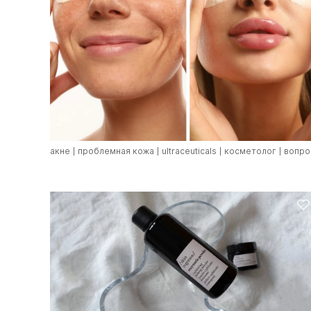
акне
проблемная кожа
ultraceuticals
косметолог
вопро