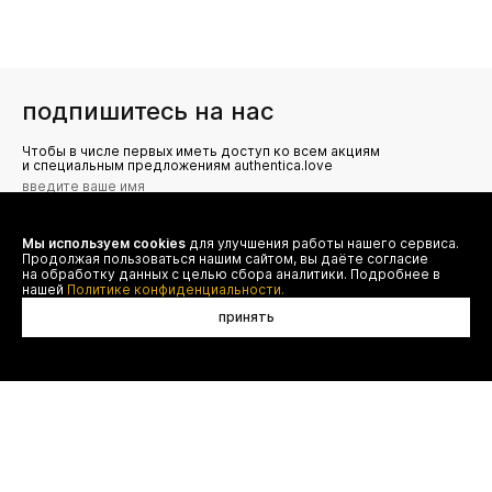
подпишитесь на нас
Чтобы в числе первых иметь доступ ко всем акциям
и специальным предложениям authentica.love
Мы используем cookies
для улучшения работы нашего сервиса.
Я даю согласие на сбор, обработку и хранение моих
Продолжая пользоваться нашим сайтом, вы даёте согласие
персональных данных (имя, email, телефон) для получения
рекламных и информационных рассылок от ООО 'БТ
на обработку данных с целью сбора аналитики. Подробнее в
Юнайтед', а также ознакомлен(а) с
нашей
Политике конфиденциальности.
Политикой конфиденциальности
принять
договор оферты
(495) 777-20-90