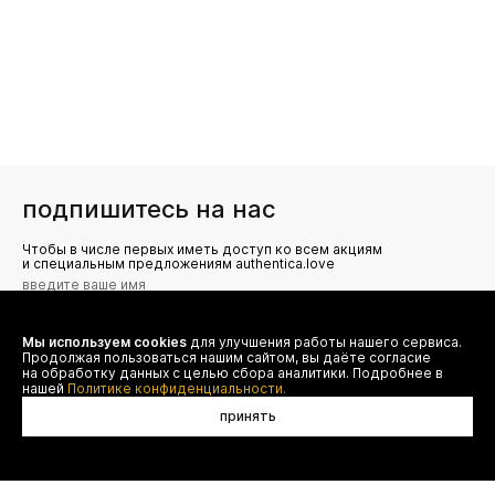
подпишитесь на нас
Чтобы в числе первых иметь доступ ко всем акциям
и специальным предложениям authentica.love
Мы используем cookies
для улучшения работы нашего сервиса.
Я даю согласие на сбор, обработку и хранение моих
Продолжая пользоваться нашим сайтом, вы даёте согласие
персональных данных (имя, email, телефон) для получения
рекламных и информационных рассылок от ООО 'БТ
на обработку данных с целью сбора аналитики. Подробнее в
Юнайтед', а также ознакомлен(а) с
нашей
Политике конфиденциальности.
Политикой конфиденциальности
принять