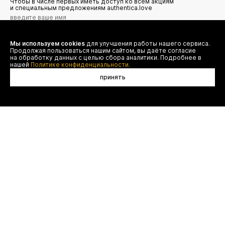
Чтобы в числе первых иметь доступ ко всем акциям
и специальным предложениям authentica.love
Мы используем cookies
для улучшения работы нашего сервиса.
Я даю согласие на сбор, обработку и хранение моих
Продолжая пользоваться нашим сайтом, вы даёте согласие
персональных данных (имя, email, телефон) для получения
рекламных и информационных рассылок от ООО 'БТ
на обработку данных с целью сбора аналитики. Подробнее в
Юнайтед', а также ознакомлен(а) с
нашей
Политике конфиденциальности.
Политикой конфиденциальности
принять
договор оферты
(495) 777-20-90
оплата
(800) 777-20-90
доставка
shop@authentica.love
возврат
режим работы: с 10:00 до 19:00
программа лояльности
пн - пт
контакты
отследить заказ
конфиденциальность
FAQ