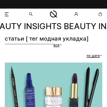
AUTY INSIGHTS BEAUTY IN
добавлен в корзину
статьи [ тег модная укладка]
все
по дате