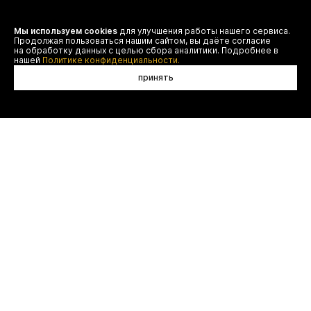
Мы используем cookies
для улучшения работы нашего сервиса.
Я даю согласие на сбор, обработку и хранение моих
Продолжая пользоваться нашим сайтом, вы даёте согласие
персональных данных (имя, email, телефон) для получения
рекламных и информационных рассылок от ООО 'БТ
на обработку данных с целью сбора аналитики. Подробнее в
Юнайтед', а также ознакомлен(а) с
нашей
Политике конфиденциальности.
Политикой конфиденциальности
принять
договор оферты
(495) 777-20-90
оплата
(800) 777-20-90
доставка
shop@authentica.love
возврат
режим работы: с 10:00 до 19:00
программа лояльности
пн - пт
контакты
отследить заказ
конфиденциальность
FAQ
© authentica