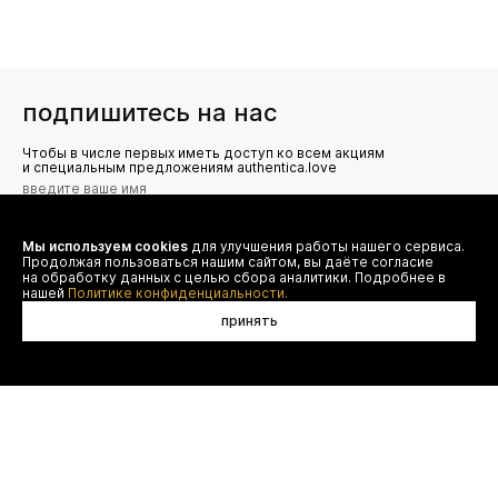
подпишитесь на нас
Чтобы в числе первых иметь доступ ко всем акциям
и специальным предложениям authentica.love
Мы используем cookies
для улучшения работы нашего сервиса.
Я даю согласие на сбор, обработку и хранение моих
Продолжая пользоваться нашим сайтом, вы даёте согласие
персональных данных (имя, email, телефон) для получения
рекламных и информационных рассылок от ООО 'БТ
на обработку данных с целью сбора аналитики. Подробнее в
Юнайтед', а также ознакомлен(а) с
нашей
Политике конфиденциальности.
Политикой конфиденциальности
принять
договор оферты
(495) 777-20-90