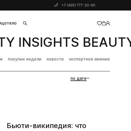
+7 (495) 777-20-90
ицо
тело
Y INSIGHTS BEAUTY
добавлен в корзину
дж
покупки недели
новости
экспертное мнение
по дате
Бьюти-википедия: что