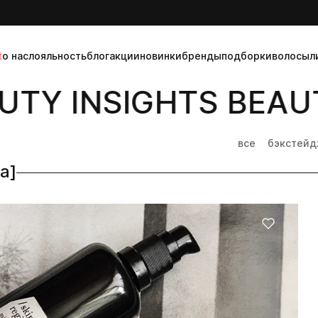
t
о нас
лояльность
блог
акции
новинки
бренды
подборки
волосы
л
TY INSIGHTS BEAUT
все
бэкстей
а]