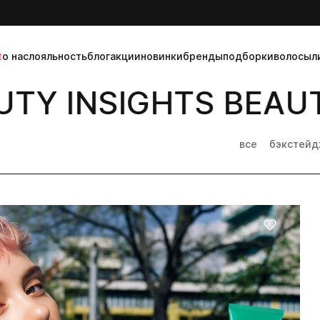
t
о нас
лояльность
блог
акции
новинки
бренды
подборки
волосы
л
TY INSIGHTS BEAUT
все
бэкстей