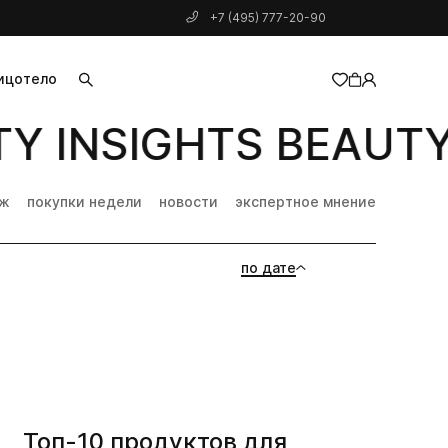
+7 (495) 777-20-90
ицо
тело
Y INSIGHTS BEAUTY 
добавлен в корзину
дж
покупки недели
новости
экспертное мнение
по дате
Топ-10 продуктов для