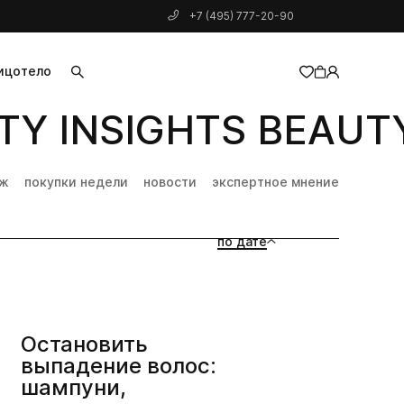
+7 (495) 777-20-90
ицо
тело
Y INSIGHTS BEAUTY
добавлен в корзину
дж
покупки недели
новости
экспертное мнение
по дате
Остановить
выпадение волос:
шампуни,