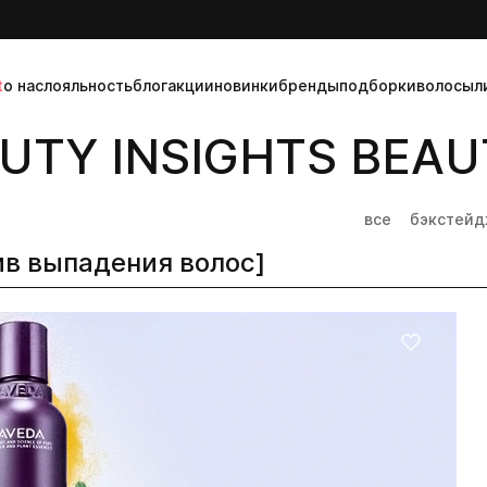
t
о нас
лояльность
блог
акции
новинки
бренды
подборки
волосы
л
UTY INSIGHTS BEAUT
все
бэкстей
ив выпадения волос]